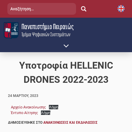
Skip
Αναζήτηση
to
για:
content
Πανεπιστήμιο Πειραιώς
Τμήμα Ψηφιακών Συστημάτων
Υποτροφία HELLENIC
DRONES 2022-2023
24 ΜΑΡΤΊΟΥ, 2023
Αρχείο Ανακοίνωσης
Λήψη
Έντυπο Αίτησης
Λήψη
ΔΗΜΟΣΙΕΎΘΗΚΕ ΣΤΟ
ΑΝΑΚΟΙΝΏΣΕΙΣ ΚΑΙ ΕΚΔΗΛΏΣΕΙΣ