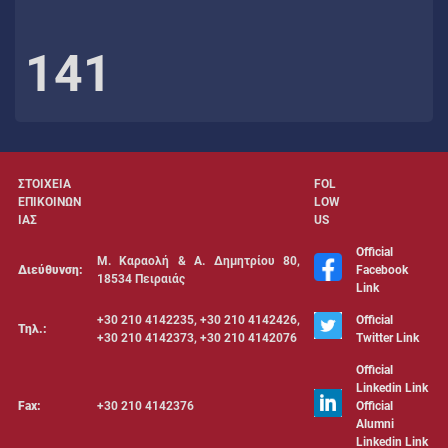
141
ΣΤΟΙΧΕΙΑ
FOL
ΕΠΙΚΟΙΝΩΝ
LOW
ΙΑΣ
US
Official
Μ. Καραολή & Α. Δημητρίου 80,
Διεύθυνση:
Facebook
18534 Πειραιάς
Link
+30 210 4142235, +30 210 4142426,
Official
Τηλ.:
+30 210 4142373, +30 210 4142076
Twitter Link
Official
Linkedin Link
Fax:
+30 210 4142376
Official
Alumni
Linkedin Link