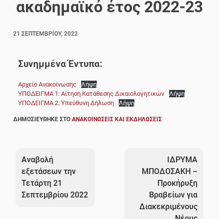
ακαδημαϊκό έτος 2022-23
21 ΣΕΠΤΕΜΒΡΊΟΥ, 2022
Συνημμένα Έντυπα:
Αρχείο Ανακοίνωσης
Λήψη
ΥΠΟΔΕΙΓΜΑ 1: Αίτηση Κατάθεσης Δικαιολογητικών
Λήψη
ΥΠΟΔΕΙΓΜΑ 2: Υπεύθυνη Δήλωση
Λήψη
ΔΗΜΟΣΙΕΎΘΗΚΕ ΣΤΟ
ΑΝΑΚΟΙΝΏΣΕΙΣ ΚΑΙ ΕΚΔΗΛΏΣΕΙΣ
Πλοήγηση
άρθρων
Αναβολή
ΙΔΡΥΜΑ
εξετάσεων την
ΜΠΟΔΟΣΑΚΗ –
Τετάρτη 21
Προκήρυξη
Σεπτεμβρίου 2022
Βραβείων για
Διακεκριμένους
Νέους