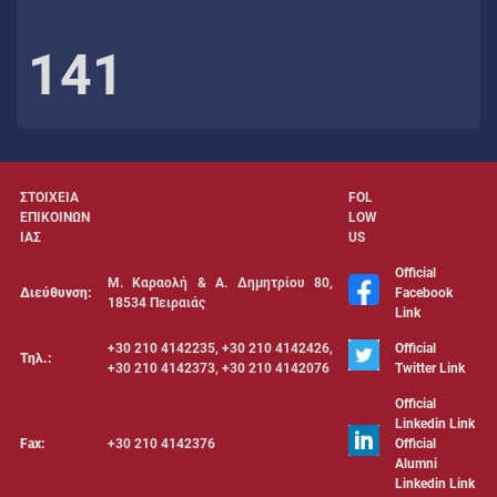
141
ΣΤΟΙΧΕΙΑ
FOL
ΕΠΙΚΟΙΝΩΝ
LOW
ΙΑΣ
US
Official
Μ. Καραολή & Α. Δημητρίου 80,
Διεύθυνση:
Facebook
18534 Πειραιάς
Link
+30 210 4142235, +30 210 4142426,
Official
Τηλ.:
+30 210 4142373, +30 210 4142076
Twitter Link
Official
Linkedin Link
Fax:
+30 210 4142376
Official
Alumni
Linkedin Link