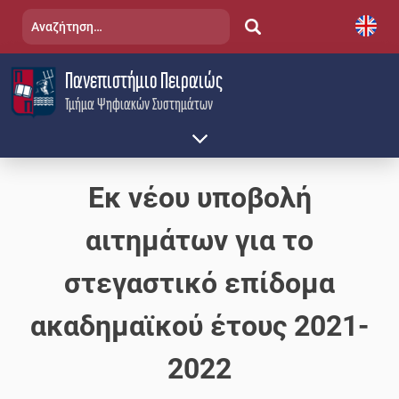
Skip
Αναζήτηση
to
για:
content
Πανεπιστήμιο Πειραιώς
Τμήμα Ψηφιακών Συστημάτων
Εκ νέου υποβολή
αιτημάτων για το
στεγαστικό επίδομα
ακαδημαϊκού έτους 2021-
2022