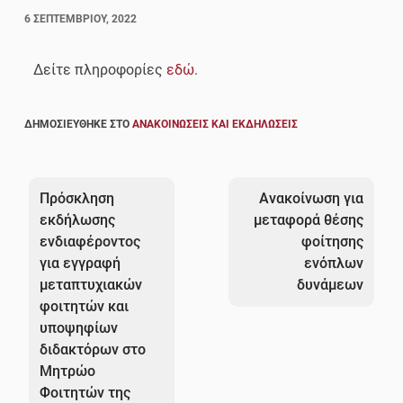
6 ΣΕΠΤΕΜΒΡΊΟΥ, 2022
Δείτε πληροφορίες
εδώ
.
ΔΗΜΟΣΙΕΎΘΗΚΕ ΣΤΟ
ΑΝΑΚΟΙΝΏΣΕΙΣ ΚΑΙ ΕΚΔΗΛΏΣΕΙΣ
Πλοήγηση
άρθρων
Πρόσκληση
Ανακοίνωση για
εκδήλωσης
μεταφορά θέσης
ενδιαφέροντος
φοίτησης
για εγγραφή
ενόπλων
μεταπτυχιακών
δυνάμεων
φοιτητών και
υποψηφίων
διδακτόρων στο
Μητρώο
Φοιτητών της