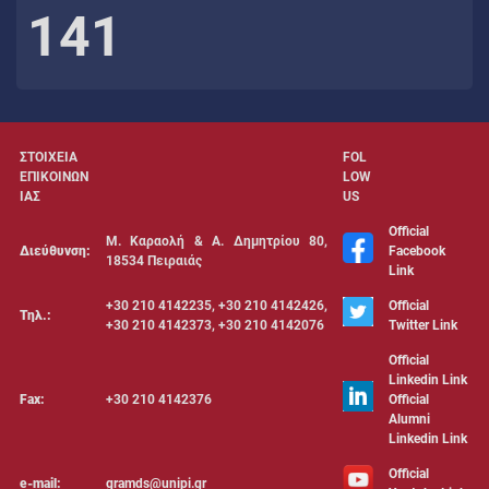
141
ΣΤΟΙΧΕΙΑ
FOL
ΕΠΙΚΟΙΝΩΝ
LOW
ΙΑΣ
US
Official
Μ. Καραολή & Α. Δημητρίου 80,
Διεύθυνση:
Facebook
18534 Πειραιάς
Link
+30 210 4142235, +30 210 4142426,
Official
Τηλ.:
+30 210 4142373, +30 210 4142076
Twitter Link
Official
Linkedin Link
Fax:
+30 210 4142376
Official
Alumni
Linkedin Link
Official
e-mail:
gramds@unipi.gr