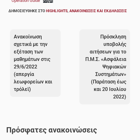
Operation Guide
Λήψη
ΔΗΜΟΣΙΕΎΘΗΚΕ ΣΤΟ
HIGHLIGHTS
,
ΑΝΑΚΟΙΝΏΣΕΙΣ ΚΑΙ ΕΚΔΗΛΏΣΕΙΣ
Πλοήγηση
άρθρων
Ανακοίνωση
Πρόσκληση
σχετικά με την
υποβολής
εξέταση των
αιτήσεων για το
μαθημάτων στις
Π.Μ.Σ. «Ασφάλεια
29/6/2022
Ψηφιακών
(απεργία
Συστημάτων»
λεωφορείων και
(Παράταση έως
τρόλεϊ)
και 20 Ιουλίου
2022)
Πρόσφατες ανακοινώσεις