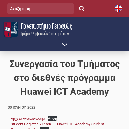
Skip
Αναζήτηση
to
για:
content
Πανεπιστήμιο Πειραιώς
Τμήμα Ψηφιακών Συστημάτων
Συνεργασία του Τμήματος
στο διεθνές πρόγραμμα
Huawei ICT Academy
30 ΙΟΥΝΊΟΥ, 2022
Αρχείο Ανακοίνωσης
Λήψη
Student Register & Learn – Huawei ICT Academy Student