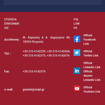
ΣΤΟΙΧΕΙΑ
FOL
ΕΠΙΚΟΙΝΩΝ
LOW
ΙΑΣ
US
Official
Μ. Καραολή & Α. Δημητρίου 80,
Διεύθυνση:
Facebook
18534 Πειραιάς
Link
+30 210 4142235, +30 210 4142426,
Official
Τηλ.:
+30 210 4142373, +30 210 4142076
Twitter Link
Official
Linkedin Link
Fax:
+30 210 4142376
Official
Alumni
Linkedin Link
Official
e-mail:
gramds@unipi.gr
Youtube Link