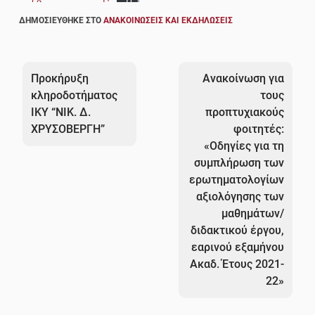
ΔΗΜΟΣΙΕΎΘΗΚΕ ΣΤΟ
ΑΝΑΚΟΙΝΏΣΕΙΣ ΚΑΙ ΕΚΔΗΛΏΣΕΙΣ
Πλοήγηση
άρθρων
Προκήρυξη
Ανακοίνωση για
κληροδοτήματος
τους
ΙΚΥ “ΝΙΚ. Δ.
προπτυχιακούς
ΧΡΥΣΟΒΕΡΓΗ”
φοιτητές:
«Οδηγίες για τη
συμπλήρωση των
ερωτηματολογίων
αξιολόγησης των
μαθημάτων/
διδακτικού έργου,
εαρινού εξαμήνου
Ακαδ. Έτους 2021-
22»