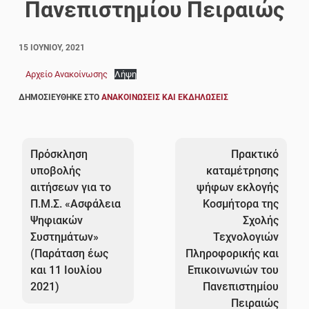
Πανεπιστημίου Πειραιώς
15 ΙΟΥΝΊΟΥ, 2021
Αρχείο Ανακοίνωσης
Λήψη
ΔΗΜΟΣΙΕΎΘΗΚΕ ΣΤΟ
ΑΝΑΚΟΙΝΏΣΕΙΣ ΚΑΙ ΕΚΔΗΛΏΣΕΙΣ
Πλοήγηση
άρθρων
Πρόσκληση
Πρακτικό
υποβολής
καταμέτρησης
αιτήσεων για το
ψήφων εκλογής
Π.Μ.Σ. «Ασφάλεια
Κοσμήτορα της
Ψηφιακών
Σχολής
Συστημάτων»
Τεχνολογιών
(Παράταση έως
Πληροφορικής και
και 11 Ιουλίου
Επικοινωνιών του
2021)
Πανεπιστημίου
Πειραιώς