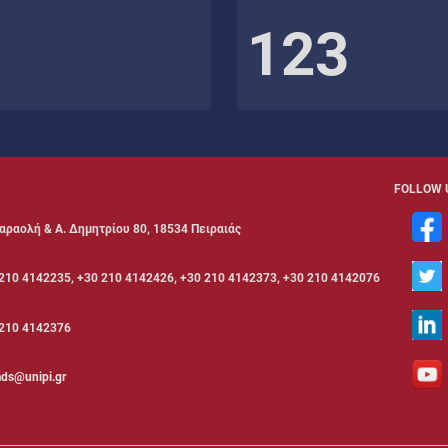
123
FOLLOW 
αραολή & Α. Δημητρίου 80, 18534 Πειραιάς
210 4142235, +30 210 4142426, +30 210 4142373, +30 210 4142076
210 4142376
ds@unipi.gr