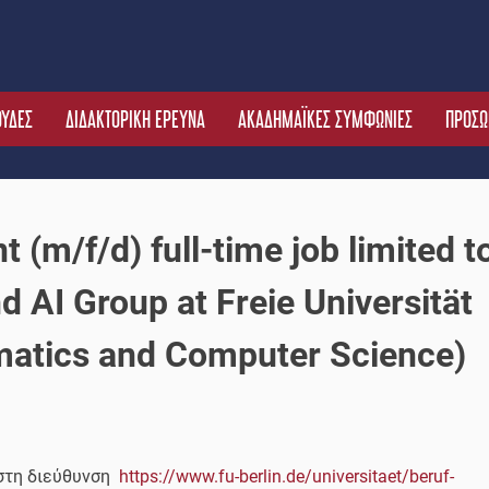
ΟΥΔΕΣ
ΔΙΔΑΚΤΟΡΙΚΗ ΕΡΕΥΝΑ
ΑΚΑΔΗΜΑΪΚΕΣ ΣΥΜΦΩΝΙΕΣ
ΠΡΟΣΩ
 (m/f/d) full-time job limited t
 AI Group at Freie Universität
matics and Computer Science)
 στη διεύθυνση
https://www.fu-berlin.de/universitaet/beruf-