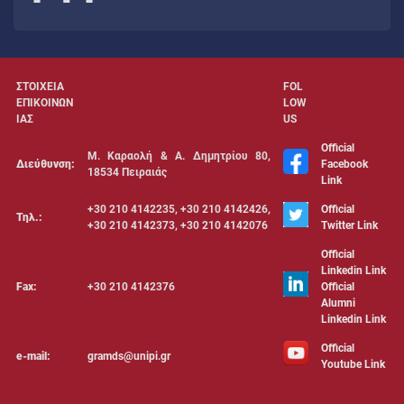
ΣΤΟΙΧΕΙΑ
FOL
ΕΠΙΚΟΙΝΩΝ
LOW
ΙΑΣ
US
Official
Μ. Καραολή & Α. Δημητρίου 80,
Διεύθυνση:
Facebook
18534 Πειραιάς
Link
+30 210 4142235, +30 210 4142426,
Official
Τηλ.:
+30 210 4142373, +30 210 4142076
Twitter Link
Official
Linkedin Link
Fax:
+30 210 4142376
Official
Alumni
Linkedin Link
Official
e-mail:
gramds@unipi.gr
Youtube Link