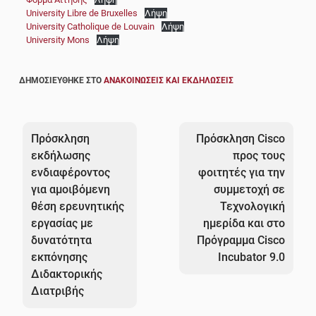
University Libre de Bruxelles
Λήψη
University Catholique de Louvain
Λήψη
University Mons
Λήψη
ΔΗΜΟΣΙΕΎΘΗΚΕ ΣΤΟ
ΑΝΑΚΟΙΝΏΣΕΙΣ ΚΑΙ ΕΚΔΗΛΏΣΕΙΣ
Πλοήγηση
άρθρων
Πρόσκληση
Πρόσκληση Cisco
εκδήλωσης
προς τους
ενδιαφέροντος
φοιτητές για την
για αμοιβόμενη
συμμετοχή σε
θέση ερευνητικής
Τεχνολογική
εργασίας με
ημερίδα και στο
δυνατότητα
Πρόγραμμα Cisco
εκπόνησης
Incubator 9.0
Διδακτορικής
Διατριβής