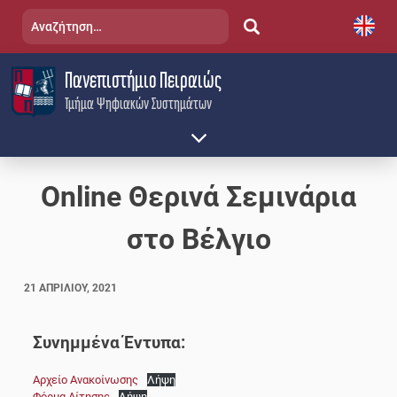
Skip
Αναζήτηση
to
για:
content
Πανεπιστήμιο Πειραιώς
Τμήμα Ψηφιακών Συστημάτων
Online Θερινά Σεμινάρια
στο Βέλγιο
21 ΑΠΡΙΛΊΟΥ, 2021
Συνημμένα Έντυπα:
Αρχείο Ανακοίνωσης
Λήψη
Φόρμα Αίτησης
Λήψη