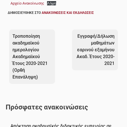
Αρχείο Ανακοίνωσης
Λήψη
ΔΗΜΟΣΙΕΎΘΗΚΕ ΣΤΟ
ΑΝΑΚΟΙΝΏΣΕΙΣ ΚΑΙ ΕΚΔΗΛΏΣΕΙΣ
Πλοήγηση
άρθρων
Τροποποίηση
Εγγραφή/Δήλωση
ακαδημαϊκού
μαθημάτων
ημερολογίου
εαρινού εξαμήνου
Ακαδημαϊκού
Ακαδ. Έτους 2020-
Έτους 2020-2021
2021
(Ορθή
Επανάληψη)
Πρόσφατες ανακοινώσεις
Απόκτηση ακαδημαϊκής διδακτικής εμπειρίας σε