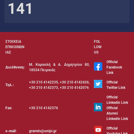
141
ΣΤΟΙΧΕΙΑ
FOL
ΕΠΙΚΟΙΝΩΝ
LOW
ΙΑΣ
US
Official
Μ. Καραολή & Α. Δημητρίου 80,
Διεύθυνση:
Facebook
18534 Πειραιάς
Link
+30 210 4142235, +30 210 4142426,
Official
Τηλ.:
+30 210 4142373, +30 210 4142076
Twitter Link
Official
Linkedin Link
Fax:
+30 210 4142376
Official
Alumni
Linkedin Link
Official
e-mail:
gramds@unipi.gr
Youtube Link