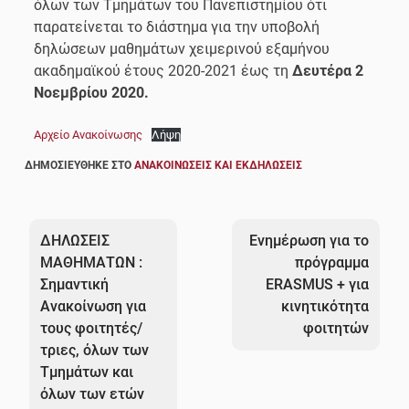
όλων των Τμημάτων του Πανεπιστημίου ότι
παρατείνεται το διάστημα για την υποβολή
δηλώσεων μαθημάτων χειμερινού εξαμήνου
ακαδημαϊκού έτους 2020-2021 έως τη
Δευτέρα 2
Νοεμβρίου 2020.
Αρχείο Ανακοίνωσης
Λήψη
ΔΗΜΟΣΙΕΎΘΗΚΕ ΣΤΟ
ΑΝΑΚΟΙΝΏΣΕΙΣ ΚΑΙ ΕΚΔΗΛΏΣΕΙΣ
Πλοήγηση
άρθρων
ΔΗΛΩΣΕΙΣ
Ενημέρωση για το
ΜΑΘΗΜΑΤΩΝ :
πρόγραμμα
Σημαντική
ERASMUS + για
Ανακοίνωση για
κινητικότητα
τους φοιτητές/
φοιτητών
τριες, όλων των
Τμημάτων και
όλων των ετών