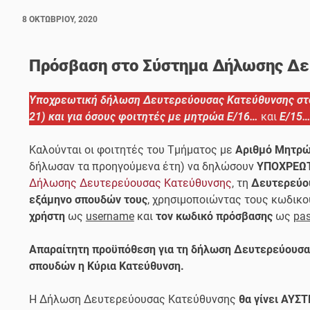
8 ΟΚΤΩΒΡΊΟΥ, 2020
Πρόσβαση στο Σύστημα Δήλωσης Δε
Υποχρεωτική δήλωση Δευτερεύουσας Κατεύθυνσης στο
21) και για όσους φοιτητές με μητρώα
Ε/16…
και
Ε/15…
Καλούνται οι φοιτητές του Τμήματος με
Αριθμό Μητρώ
δήλωσαν τα προηγούμενα έτη)
να δηλώσουν
ΥΠΟΧΡΕΩ
Δήλωσης Δευτερεύουσας Κατεύθυνσης
, τη
Δευτερεύο
εξάμηνο σπουδών τους
, χρησιμοποιώντας τους κωδικο
χρήστη
ως
username
και
τον κωδικό πρόσβασης
ως
pa
Απαραίτητη προϋπόθεση για τη δήλωση Δευτερεύουσας 
σπουδών η Κύρια Κατεύθυνση.
Η Δήλωση Δευτερεύουσας Κατεύθυνσης
θα γίνει ΑΥΣ