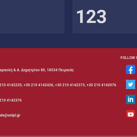
123
FOLLOW 
αραολή & Α. Δημητρίου 80, 18534 Πειραιάς
210 4142235, +30 210 4142426, +30 210 4142373, +30 210 4142076
210 4142376
ds@unipi.gr