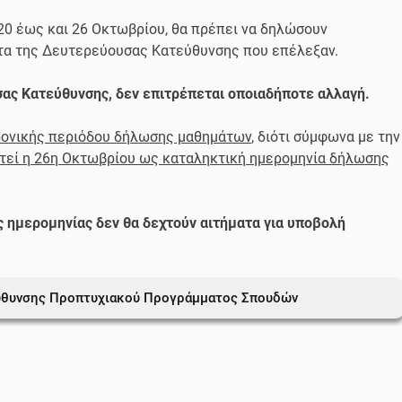
 20 έως και 26 Οκτωβρίου, θα πρέπει να δηλώσουν
τα της Δευτερεύουσας Κατεύθυνσης που επέλεξαν.
ας Κατεύθυνσης, δεν επιτρέπεται οποιαδήποτε αλλαγή.
χρονικής περιόδου δήλωσης μαθημάτων
, διότι σύμφωνα με την
στεί η 26η Οκτωβρίου ως καταληκτική ημερομηνία δήλωσης
ς ημερομηνίας δεν θα δεχτούν αιτήματα για υποβολή
ύθυνσης Προπτυχιακού Προγράμματος Σπουδών