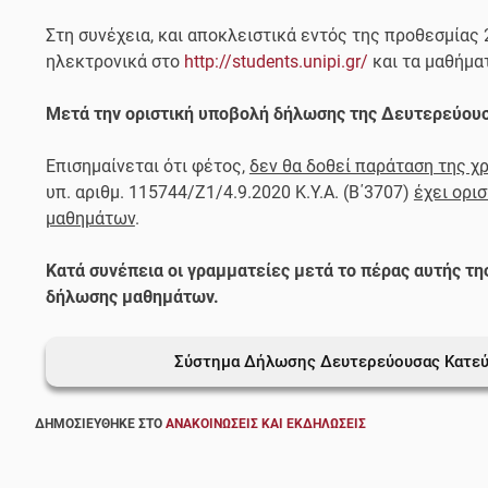
Στη συνέχεια, και αποκλειστικά εντός της προθεσμίας
ηλεκτρονικά στο
http://students.unipi.gr/
και τα μαθήμα
Μετά την οριστική υποβολή δήλωσης της Δευτερεύουσ
Επισημαίνεται ότι φέτος,
δεν θα δοθεί παράταση της 
υπ. αριθμ. 115744/Ζ1/4.9.2020 Κ.Υ.Α. (Β΄3707)
έχει ορι
μαθημάτων
.
Κατά συνέπεια οι γραμματείες μετά το πέρας αυτής τη
δήλωσης μαθημάτων.
Σύστημα Δήλωσης Δευτερεύουσας Κατε
ΔΗΜΟΣΙΕΎΘΗΚΕ ΣΤΟ
ΑΝΑΚΟΙΝΏΣΕΙΣ ΚΑΙ ΕΚΔΗΛΏΣΕΙΣ
Πλοήγηση