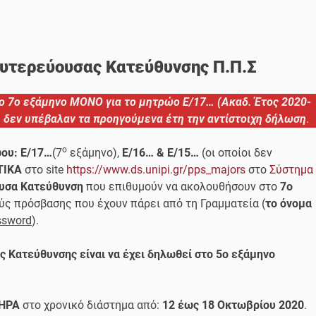
υτερεύουσας Κατεύθυνσης Π.Π.Σ
 7ο εξάμηνο MONO για το μητρώο Ε/17… (Ακαδ. Έτος 2020-
 δεν υπέβαλαν τα προηγούμενα έτη την αντίστοιχη δήλωση
.
ο
ου: Ε/17…
(7
εξάμηνο),
Ε/16… & Ε/15…
(οι οποίοι δεν
ΤΙΚΑ
στο site
https://www.ds.unipi.gr/pps_majors
στο
Σύστημα
υσα Κατεύθυνση
που επιθυμούν να ακολουθήσουν στο
7ο
ύς πρόσβασης που έχουν πάρει από τη Γραμματεία (
το όνομα
ssword
).
Κατεύθυνσης είναι να έχει δηλωθεί στο 5ο εξάμηνο
ΤΗΡΑ
στο χρονικό διάστημα από:
12 έως 18 Οκτωβρίου 2020
.