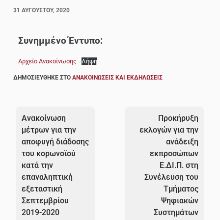
31 ΑΥΓΟΎΣΤΟΥ, 2020
Συνημμένο Έντυπο:
Αρχείο Ανακοίνωσης
Λήψη
ΔΗΜΟΣΙΕΎΘΗΚΕ ΣΤΟ
ΑΝΑΚΟΙΝΏΣΕΙΣ ΚΑΙ ΕΚΔΗΛΏΣΕΙΣ
Πλοήγηση
άρθρων
Ανακοίνωση
Προκήρυξη
μέτρων για την
εκλογών για την
αποφυγή διάδοσης
ανάδειξη
του κορωνοϊού
εκπροσώπων
κατά την
Ε.ΔΙ.Π. στη
επαναληπτική
Συνέλευση του
εξεταστική
Τμήματος
Σεπτεμβρίου
Ψηφιακών
2019-2020
Συστημάτων