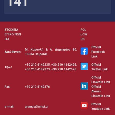
141
ΣΤΟΙΧΕΙΑ
FOL
ΕΠΙΚΟΙΝΩΝ
LOW
ΙΑΣ
US
Official
Μ. Καραολή & Α. Δημητρίου 80,
Διεύθυνση:
Facebook
18534 Πειραιάς
Link
+30 210 4142235, +30 210 4142426,
Official
Τηλ.:
+30 210 4142373, +30 210 4142076
Twitter Link
Official
Linkedin Link
Fax:
+30 210 4142376
Official
Alumni
Linkedin Link
Official
e-mail:
gramds@unipi.gr
Youtube Link