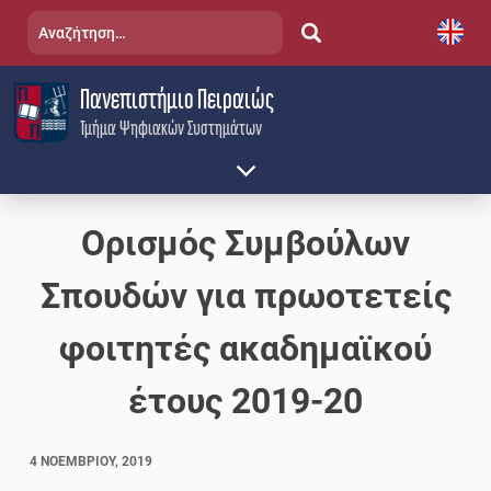
Skip
Αναζήτηση
to
για:
content
Πανεπιστήμιο Πειραιώς
Τμήμα Ψηφιακών Συστημάτων
Ορισμός Συμβούλων
Σπουδών για πρωοτετείς
φοιτητές ακαδημαϊκού
έτους 2019-20
4 ΝΟΕΜΒΡΊΟΥ, 2019