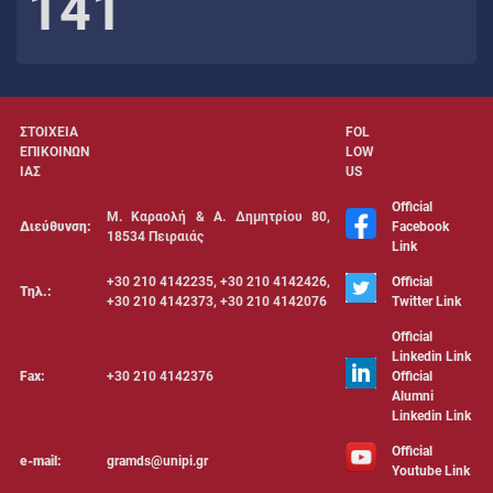
141
ΣΤΟΙΧΕΙΑ
FOL
ΕΠΙΚΟΙΝΩΝ
LOW
ΙΑΣ
US
Official
Μ. Καραολή & Α. Δημητρίου 80,
Διεύθυνση:
Facebook
18534 Πειραιάς
Link
+30 210 4142235, +30 210 4142426,
Official
Τηλ.:
+30 210 4142373, +30 210 4142076
Twitter Link
Official
Linkedin Link
Fax:
+30 210 4142376
Official
Alumni
Linkedin Link
Official
e-mail:
gramds@unipi.gr
Youtube Link