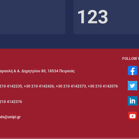
123
FOLLOW 
αραολή & Α. Δημητρίου 80, 18534 Πειραιάς
210 4142235, +30 210 4142426, +30 210 4142373, +30 210 4142076
210 4142376
ds@unipi.gr