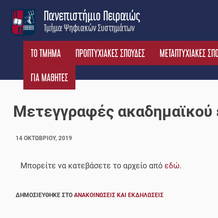
Skip
Πανεπιστήμιο Πειραιώς
to
Τμήμα Ψηφιακών Συστημάτων
content
ΤΟ ΤΜΗΜΑ
ΠΡΟΠΤΥΧΙΑΚΕΣ ΣΠΟΥΔΕΣ
ΜΕΤΑΠΤΥΧΙΑΚΕΣ ΣΠ
ΓΙΑ ΜΑΘΗΤΕΣ
Μετεγγραφές ακαδημαϊκού 
14 ΟΚΤΩΒΡΊΟΥ, 2019
Μπορείτε να κατεβάσετε το αρχείο από
εδώ
.
ΔΗΜΟΣΙΕΎΘΗΚΕ ΣΤΟ
ΑΝΑΚΟΙΝΏΣΕΙΣ ΚΑΙ ΕΚΔΗΛΏΣΕΙΣ
Πλοήγηση