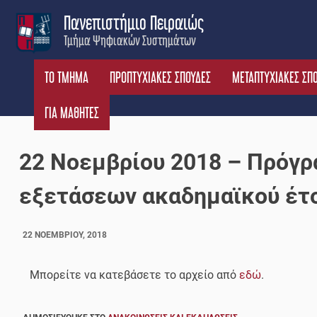
Skip
Πανεπιστήμιο Πειραιώς
to
Τμήμα Ψηφιακών Συστημάτων
content
ΤΟ ΤΜΗΜΑ
ΠΡΟΠΤΥΧΙΑΚΕΣ ΣΠΟΥΔΕΣ
ΜΕΤΑΠΤΥΧΙΑΚΕΣ ΣΠ
ΓΙΑ ΜΑΘΗΤΕΣ
22 Νοεμβρίου 2018 – Πρόγ
εξετάσεων ακαδημαϊκού έτ
22 ΝΟΕΜΒΡΊΟΥ, 2018
Μπορείτε να κατεβάσετε το αρχείο από
εδώ
.