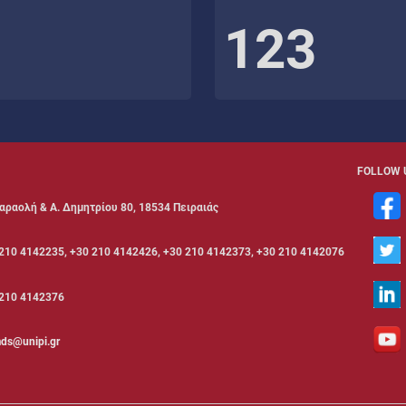
123
FOLLOW 
αραολή & Α. Δημητρίου 80, 18534 Πειραιάς
210 4142235, +30 210 4142426, +30 210 4142373, +30 210 4142076
210 4142376
ds@unipi.gr