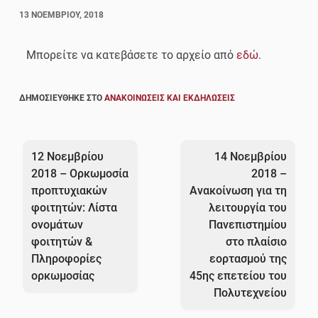
13 ΝΟΕΜΒΡΊΟΥ, 2018
Μπορείτε να κατεβάσετε το αρχείο από
εδώ
.
ΔΗΜΟΣΙΕΎΘΗΚΕ ΣΤΟ
ΑΝΑΚΟΙΝΏΣΕΙΣ ΚΑΙ ΕΚΔΗΛΏΣΕΙΣ
Πλοήγηση
άρθρων
12 Νοεμβρίου
14 Νοεμβρίου
2018 – Ορκωμοσία
2018 –
προπτυχιακών
Ανακοίνωση για τη
φοιτητών: Λίστα
λειτουργία του
oνομάτων
Πανεπιστημίου
φοιτητών &
στο πλαίσιο
Πληροφορίες
εορτασμού της
ορκωμοσίας
45ης επετείου του
Πολυτεχνείου