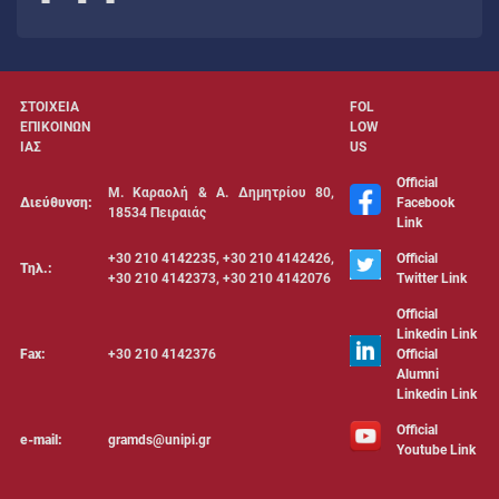
ΣΤΟΙΧΕΙΑ
FOL
ΕΠΙΚΟΙΝΩΝ
LOW
ΙΑΣ
US
Official
Μ. Καραολή & Α. Δημητρίου 80,
Διεύθυνση:
Facebook
18534 Πειραιάς
Link
+30 210 4142235, +30 210 4142426,
Official
Τηλ.:
+30 210 4142373, +30 210 4142076
Twitter Link
Official
Linkedin Link
Fax:
+30 210 4142376
Official
Alumni
Linkedin Link
Official
e-mail:
gramds@unipi.gr
Youtube Link