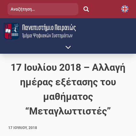
Skip
Αναζήτηση
to
για:
content
Πανεπιστήμιο Πειραιώς
Τμήμα Ψηφιακών Συστημάτων
17 Ιουλίου 2018 – Αλλαγή
ημέρας εξέτασης του
μαθήματος
“Μεταγλωττιστές”
17 ΙΟΥΛΊΟΥ, 2018