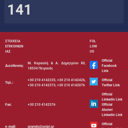
141
ΣΤΟΙΧΕΙΑ
FOL
ΕΠΙΚΟΙΝΩΝ
LOW
ΙΑΣ
US
Official
Μ. Καραολή & Α. Δημητρίου 80,
Διεύθυνση:
Facebook
18534 Πειραιάς
Link
+30 210 4142235, +30 210 4142426,
Official
Τηλ.:
+30 210 4142373, +30 210 4142076
Twitter Link
Official
Linkedin Link
Fax:
+30 210 4142376
Official
Alumni
Linkedin Link
Official
e-mail:
gramds@unipi.gr