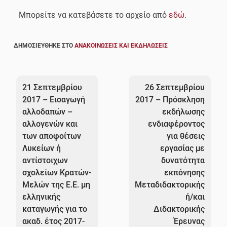
Μπορείτε να κατεβάσετε το αρχείο από
εδώ
.
ΔΗΜΟΣΙΕΎΘΗΚΕ ΣΤΟ
ΑΝΑΚΟΙΝΏΣΕΙΣ ΚΑΙ ΕΚΔΗΛΏΣΕΙΣ
Πλοήγηση
άρθρων
21 Σεπτεμβρίου
26 Σεπτεμβρίου
2017 – Εισαγωγή
2017 – Πρόσκληση
αλλοδαπών –
εκδήλωσης
αλλογενών και
ενδιαφέροντος
των αποφοίτων
για θέσεις
Λυκείων ή
εργασίας με
αντίστοιχων
δυνατότητα
σχολείων Κρατών-
εκπόνησης
Μελών της Ε.Ε. μη
Μεταδιδακτορικής
ελληνικής
ή/και
καταγωγής για το
Διδακτορικής
ακαδ. έτος 2017-
Έρευνας