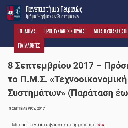
Skip
Πανεπιστήμιο Πειραιώς
to
Τμήμα Ψηφιακών Συστημάτων
content
ΤΟ ΤΜΗΜΑ
ΠΡΟΠΤΥΧΙΑΚΕΣ ΣΠΟΥΔΕΣ
ΜΕΤΑΠΤΥΧΙΑΚΕΣ ΣΠ
ΓΙΑ ΜΑΘΗΤΕΣ
8 Σεπτεμβρίου 2017 – Πρόσ
το Π.Μ.Σ. «Τεχνοοικονομικ
Συστημάτων» (Παράταση έω
8 ΣΕΠΤΕΜΒΡΊΟΥ, 2017
Μπορείτε να κατεβάσετε το αρχείο από
εδώ
.