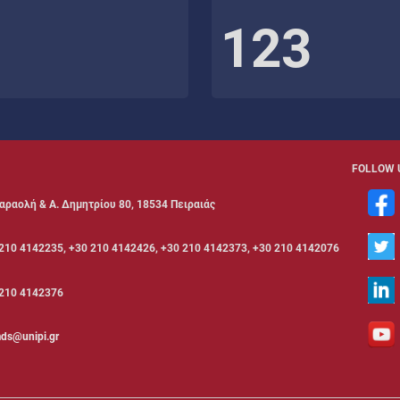
123
FOLLOW 
αραολή & Α. Δημητρίου 80, 18534 Πειραιάς
210 4142235, +30 210 4142426, +30 210 4142373, +30 210 4142076
210 4142376
ds@unipi.gr