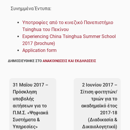
Συνημμένα Έντυπα:
Υποτροφίες από το κινεζικό Πανεπιστήμιο
Tsinghua του Πεκίνου
Experiencing China Tsinghua Summer School
2017 (brochure)
Application form
ΔΗΜΟΣΙΕΎΘΗΚΕ ΣΤΟ
ΑΝΑΚΟΙΝΏΣΕΙΣ ΚΑΙ ΕΚΔΗΛΏΣΕΙΣ
Πλοήγηση
άρθρων
31 Μαΐου 2017 –
2 Ιουνίου 2017 –
Πρόσκληση
Σίτιση φοιτητών/
υποβολής
τριών για το
αιτήσεων για το
ακαδημαϊκό έτος
Π.Μ.Σ. «Ψηφιακά
2017-18
Συστήματα &
(Διαδικασία &
Υπηρεσίες»
Δικαιολογητικά)