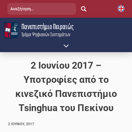
Skip
Αναζήτηση
to
για:
content
Πανεπιστήμιο Πειραιώς
Τμήμα Ψηφιακών Συστημάτων
2 Ιουνίου 2017 –
Υποτροφίες από το
κινεζικό Πανεπιστήμιο
Tsinghua του Πεκίνου
2 ΙΟΥΝΊΟΥ, 2017