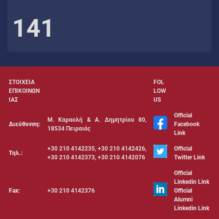
141
ΣΤΟΙΧΕΙΑ
FOL
ΕΠΙΚΟΙΝΩΝ
LOW
ΙΑΣ
US
Official
Μ. Καραολή & Α. Δημητρίου 80,
Διεύθυνση:
Facebook
18534 Πειραιάς
Link
+30 210 4142235, +30 210 4142426,
Official
Τηλ.:
+30 210 4142373, +30 210 4142076
Twitter Link
Official
Linkedin Link
Fax:
+30 210 4142376
Official
Alumni
Linkedin Link