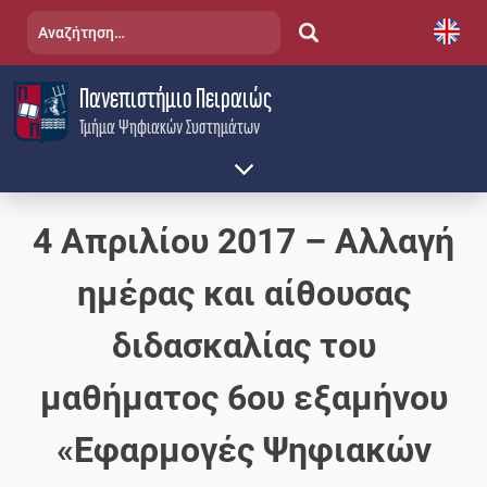
Skip
Αναζήτηση
to
για:
content
Πανεπιστήμιο Πειραιώς
Τμήμα Ψηφιακών Συστημάτων
4 Απριλίου 2017 – Αλλαγή
ημέρας και αίθουσας
διδασκαλίας του
μαθήματος 6ου εξαμήνου
«Εφαρμογές Ψηφιακών