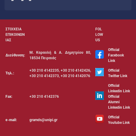
ΣΤΟΙΧΕΙΑ
FOL
ΕΠΙΚΟΙΝΩΝ
LOW
ΙΑΣ
US
Official
Μ. Καραολή & Α. Δημητρίου 80,
Διεύθυνση:
Facebook
18534 Πειραιάς
Link
+30 210 4142235, +30 210 4142426,
Official
Τηλ.:
+30 210 4142373, +30 210 4142076
Twitter Link
Official
Linkedin Link
Fax:
+30 210 4142376
Official
Alumni
Linkedin Link
Official
e-mail:
gramds@unipi.gr
Youtube Link