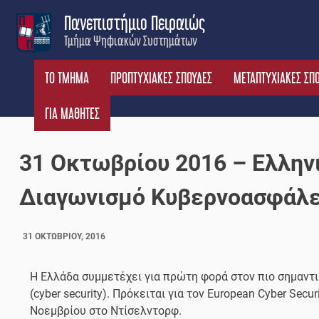
Skip
Πανεπιστήμιο Πειραιώς
to
Τμήμα Ψηφιακών Συστημάτων
content
ΤΟ ΤΜΗΜΑ
ΠΡΟΠΤΥΧΙΑΚΕΣ ΣΠΟΥΔΕΣ
ΜΕΤΑΠΤΥΧΙΑΚΕΣ ΣΠ
ΓΙΑ ΜΑΘΗΤΕΣ
31 Οκτωβρίου 2016 – Ελλην
Διαγωνισμό Κυβερνοασφάλε
31 ΟΚΤΩΒΡΊΟΥ, 2016
Η Ελλάδα συμμετέχει για πρώτη φορά στον πιο σημαντ
(cyber security). Πρόκειται για τον European Cyber Secu
Νοεμβρίου στο Ντίσελντορφ.