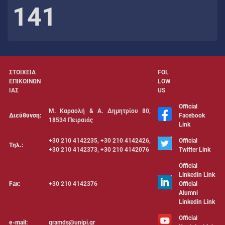
141
ΣΤΟΙΧΕΙΑ
FOL
ΕΠΙΚΟΙΝΩΝ
LOW
ΙΑΣ
US
Official
Μ. Καραολή & Α. Δημητρίου 80,
Διεύθυνση:
Facebook
18534 Πειραιάς
Link
+30 210 4142235, +30 210 4142426,
Official
Τηλ.:
+30 210 4142373, +30 210 4142076
Twitter Link
Official
Linkedin Link
Fax:
+30 210 4142376
Official
Alumni
Linkedin Link
Official
e-mail:
gramds@unipi.gr