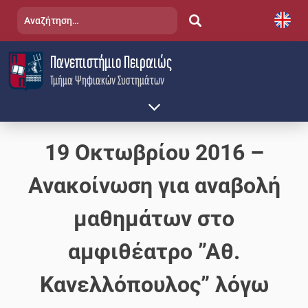
Skip
Αναζήτηση
to
για:
content
Πανεπιστήμιο Πειραιώς
Τμήμα Ψηφιακών Συστημάτων
19 Οκτωβρίου 2016 –
Ανακοίνωση για αναβολή
μαθημάτων στο
αμφιθέατρο ”Αθ.
Κανελλόπουλος” λόγω