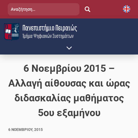
Skip
Αναζήτηση
to
για:
content
Πανεπιστήμιο Πειραιώς
Τμήμα Ψηφιακών Συστημάτων
6 Νοεμβρίου 2015 –
Αλλαγή αίθουσας και ώρας
διδασκαλίας μαθήματος
5ου εξαμήνου
6 ΝΟΕΜΒΡΊΟΥ, 2015