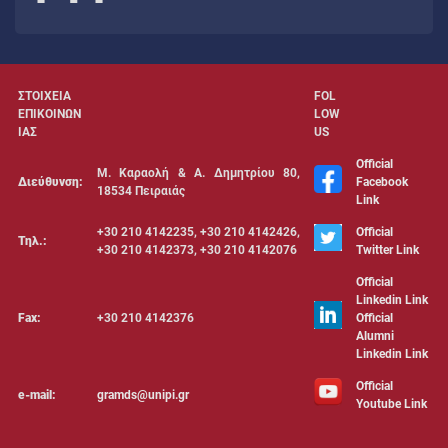
ΣΤΟΙΧΕΙΑ
FOL
ΕΠΙΚΟΙΝΩΝ
LOW
ΙΑΣ
US
Official
Μ. Καραολή & Α. Δημητρίου 80,
Διεύθυνση:
Facebook
18534 Πειραιάς
Link
+30 210 4142235, +30 210 4142426,
Official
Τηλ.:
+30 210 4142373, +30 210 4142076
Twitter Link
Official
Linkedin Link
Fax:
+30 210 4142376
Official
Alumni
Linkedin Link
Official
e-mail:
gramds@unipi.gr
Youtube Link