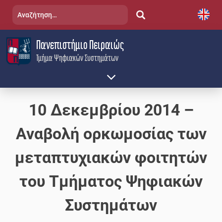
Skip
Αναζήτηση
to
για:
content
Πανεπιστήμιο Πειραιώς
Τμήμα Ψηφιακών Συστημάτων
10 Δεκεμβρίου 2014 –
Αναβολή ορκωμοσίας των
μεταπτυχιακών φοιτητών
του Τμήματος Ψηφιακών
Συστημάτων