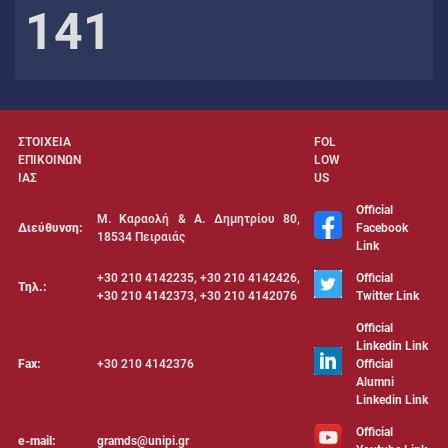
141
ΣΤΟΙΧΕΙΑ
FOL
ΕΠΙΚΟΙΝΩΝ
LOW
ΙΑΣ
US
Official
Μ. Καραολή & Α. Δημητρίου 80,
Διεύθυνση:
Facebook
18534 Πειραιάς
Link
+30 210 4142235, +30 210 4142426,
Official
Τηλ.:
+30 210 4142373, +30 210 4142076
Twitter Link
Official
Linkedin Link
Fax:
+30 210 4142376
Official
Alumni
Linkedin Link
Official
e-mail:
gramds@unipi.gr