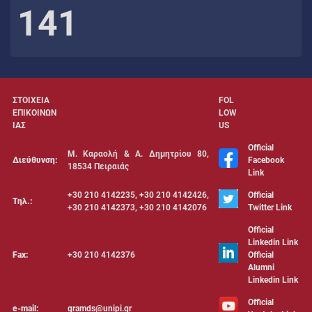
141
ΣΤΟΙΧΕΙΑ
FOL
ΕΠΙΚΟΙΝΩΝ
LOW
ΙΑΣ
US
Official
Μ. Καραολή & Α. Δημητρίου 80,
Διεύθυνση:
Facebook
18534 Πειραιάς
Link
+30 210 4142235, +30 210 4142426,
Official
Τηλ.:
+30 210 4142373, +30 210 4142076
Twitter Link
Official
Linkedin Link
Fax:
+30 210 4142376
Official
Alumni
Linkedin Link
Official
e-mail:
gramds@unipi.gr