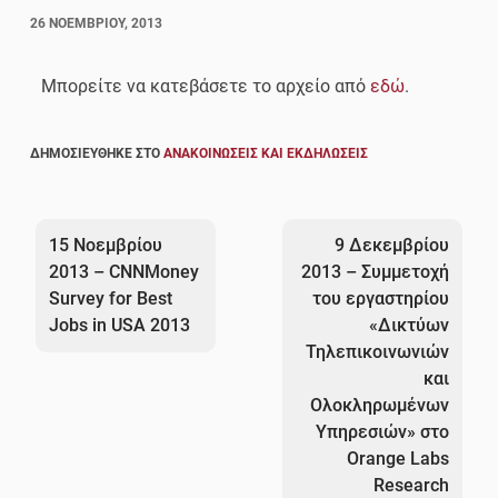
26 ΝΟΕΜΒΡΊΟΥ, 2013
Μπορείτε να κατεβάσετε το αρχείο από
εδώ
.
ΔΗΜΟΣΙΕΎΘΗΚΕ ΣΤΟ
ΑΝΑΚΟΙΝΏΣΕΙΣ ΚΑΙ ΕΚΔΗΛΏΣΕΙΣ
Πλοήγηση
άρθρων
15 Νοεμβρίου
9 Δεκεμβρίου
2013 – CNNMoney
2013 – Συμμετοχή
Survey for Best
του εργαστηρίου
Jobs in USA 2013
«Δικτύων
Τηλεπικοινωνιών
και
Ολοκληρωμένων
Υπηρεσιών» στο
Orange Labs
Research