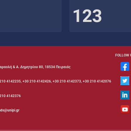
123
FOLLOW 
αραολή & Α. Δημητρίου 80, 18534 Πειραιάς
210 4142235, +30 210 4142426, +30 210 4142373, +30 210 4142076
210 4142376
ds@unipi.gr