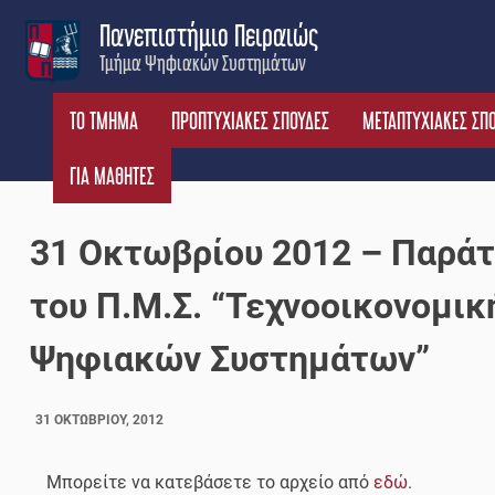
Skip
Πανεπιστήμιο Πειραιώς
to
Τμήμα Ψηφιακών Συστημάτων
content
ΤΟ ΤΜΗΜΑ
ΠΡΟΠΤΥΧΙΑΚΕΣ ΣΠΟΥΔΕΣ
ΜΕΤΑΠΤΥΧΙΑΚΕΣ ΣΠ
ΓΙΑ ΜΑΘΗΤΕΣ
31 Οκτωβρίου 2012 – Παρά
του Π.Μ.Σ. “Τεχνοοικονομικ
Ψηφιακών Συστημάτων”
31 ΟΚΤΩΒΡΊΟΥ, 2012
Μπορείτε να κατεβάσετε το αρχείο από
εδώ
.