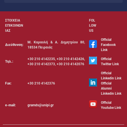
ΣΤΟΙΧΕΙΑ
FOL
ΕΠΙΚΟΙΝΩΝ
LOW
ΙΑΣ
US
Official
Μ. Καραολή & Α. Δημητρίου 80,
Διεύθυνση:
Facebook
18534 Πειραιάς
Link
+30 210 4142235, +30 210 4142426,
Official
Τηλ.:
+30 210 4142373, +30 210 4142076
Twitter Link
Official
Linkedin Link
Fax:
+30 210 4142376
Official
Alumni
Linkedin Link
Official
e-mail:
gramds@unipi.gr
Youtube Link