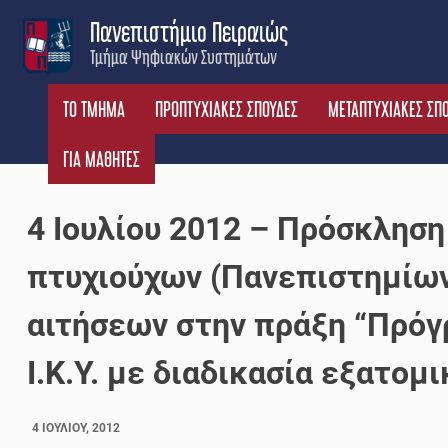
Skip
Πανεπιστήμιο Πειραιώς
to
Τμήμα Ψηφιακών Συστημάτων
content
ΤΟ ΤΜΗΜΑ
ΠΡΟΠΤΥΧΙΑΚΕΣ ΣΠΟΥΔΕΣ
ΜΕΤΑΠΤΥΧΙΑΚΕΣ ΣΠ
ΓΙΑ ΜΑΘΗΤΕΣ
4 Ιουλίου 2012 – Πρόσκλησ
πτυχιούχων (Πανεπιστημίων ή
αιτήσεων στην πράξη “Πρό
Ι.Κ.Υ. με διαδικασία εξατομ
4 ΙΟΥΛΊΟΥ, 2012