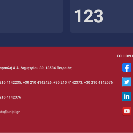
123
FOLLOW 
αραολή & Α. Δημητρίου 80, 18534 Πειραιάς
210 4142235, +30 210 4142426, +30 210 4142373, +30 210 4142076
210 4142376
ds@unipi.gr