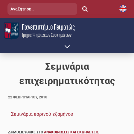
Skip
Αναζήτηση
to
για:
content
Πανεπιστήμιο Πειραιώς
Τμήμα Ψηφιακών Συστημάτων
Σεμινάρια
επιχειρηματικότητας
22 ΦΕΒΡΟΥΑΡΊΟΥ, 2010
Σεμινάρια εαρινού εξαμήνου
ΔΗΜΟΣΙΕΎΘΗΚΕ ΣΤΟ
ΑΝΑΚΟΙΝΏΣΕΙΣ ΚΑΙ ΕΚΔΗΛΏΣΕΙΣ