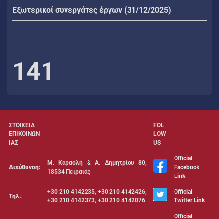
Εξωτερικοί συνεργάτες έργων (31/12/2025)
141
ΣΤΟΙΧΕΙΑ
FOL
ΕΠΙΚΟΙΝΩΝ
LOW
ΙΑΣ
US
Official
Μ. Καραολή & Α. Δημητρίου 80,
Διεύθυνση:
Facebook
18534 Πειραιάς
Link
+30 210 4142235, +30 210 4142426,
Official
Τηλ.:
+30 210 4142373, +30 210 4142076
Twitter Link
Official