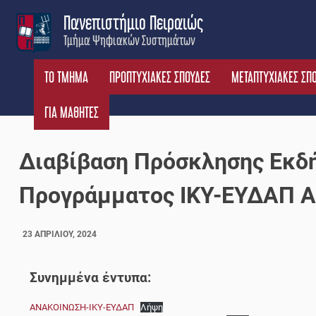
Skip
Πανεπιστήμιο Πειραιώς
to
Τμήμα Ψηφιακών Συστημάτων
content
ΤΟ ΤΜΗΜΑ
ΠΡΟΠΤΥΧΙΑΚΕΣ ΣΠΟΥΔΕΣ
ΜΕΤΑΠΤΥΧΙΑΚΕΣ ΣΠ
ΓΙΑ ΜΑΘΗΤΕΣ
Διαβίβαση Πρόσκλησης Εκδ
Προγράμματος ΙΚΥ-ΕΥΔΑΠ Α
23 ΑΠΡΙΛΊΟΥ, 2024
Συνημμένα έντυπα:
ΑΝΑΚΟΙΝΩΣΗ-ΙΚΥ-ΕΥΔΑΠ
Λήψη