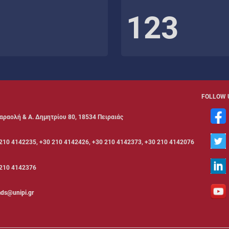
123
FOLLOW 
αραολή & Α. Δημητρίου 80, 18534 Πειραιάς
210 4142235, +30 210 4142426, +30 210 4142373, +30 210 4142076
210 4142376
ds@unipi.gr