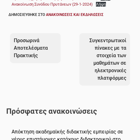
Ανακοίνωση Συνόδου Πρυτάνεων (29-1-2024)
Λήψη
ΔΗΜΟΣΙΕΎΘΗΚΕ ΣΤΟ
ΑΝΑΚΟΙΝΏΣΕΙΣ ΚΑΙ ΕΚΔΗΛΏΣΕΙΣ
Πλοήγηση
άρθρων
Προσωρινά
Συγκεντρωτικοί
Αποτελέσματα
πίνακες με τα
Πρακτικής
στοιχεία των
μαθημάτων σε
ηλεκτρονικές
πλατφόρμες
Πρόσφατες ανακοινώσεις
Απόκτηση ακαδημαϊκής διδακτικής εμπειρίας σε
νέους επιστήμονες κατόχους διδακτορικού στο