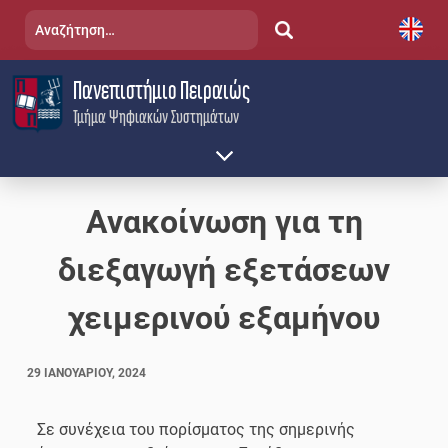
Skip
Αναζήτηση
to
για:
content
Πανεπιστήμιο Πειραιώς
Τμήμα Ψηφιακών Συστημάτων
Ανακοίνωση για τη
διεξαγωγή εξετάσεων
χειμερινού εξαμήνου
29 ΙΑΝΟΥΑΡΊΟΥ, 2024
Σε συνέχεια του πορίσματος της σημερινής