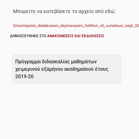
Μπορείτε να κατεβάσετε το αρχείο από εδώ:
Gnwstopoiisi_diataksewn_ekproswpwn_foititwn_sti_suneleusi_sept_2
ΔΗΜΟΣΙΕΎΘΗΚΕ ΣΤΟ
ΑΝΑΚΟΙΝΏΣΕΙΣ ΚΑΙ ΕΚΔΗΛΏΣΕΙΣ
Πλοήγηση
άρθρων
Πρόγραμμα διδασκαλίας μαθημάτων
χειμερινού εξαμήνου ακαδημαϊκού έτους
2019-20