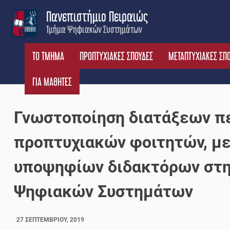
Skip
Πανεπιστήμιο Πειραιώς
to
Τμήμα Ψηφιακών Συστημάτων
content
ΤΟ ΤΜΗΜΑ
ΠΡΟΠΤΥΧΙΑΚΕΣ ΣΠΟΥΔΕΣ
ΜΕΤΑΠΤΥΧΙΑΚΕΣ ΣΠ
ΓΙΑ ΜΑΘΗΤΕΣ
Γνωστοποίηση διατάξεων π
προπτυχιακών φοιτητών, μ
υποψηφίων διδακτόρων στη
Ψηφιακών Συστημάτων
27 ΣΕΠΤΕΜΒΡΊΟΥ, 2019