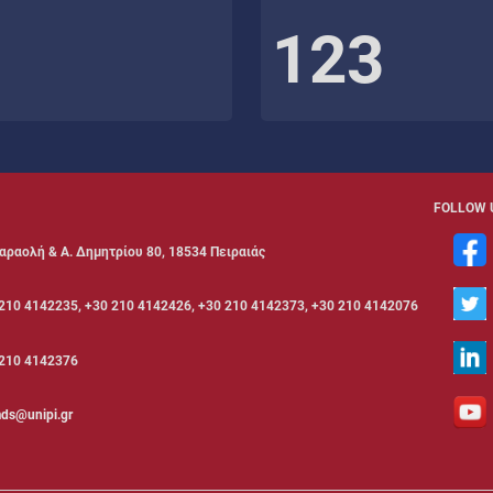
123
FOLLOW 
αραολή & Α. Δημητρίου 80, 18534 Πειραιάς
210 4142235, +30 210 4142426, +30 210 4142373, +30 210 4142076
210 4142376
ds@unipi.gr