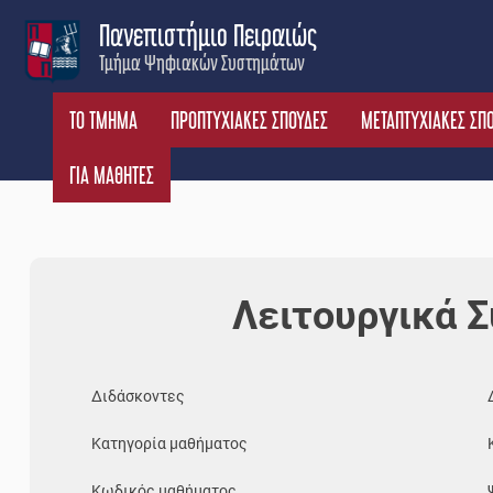
Skip
Πανεπιστήμιο Πειραιώς
to
Τμήμα Ψηφιακών Συστημάτων
content
ΤΟ ΤΜΗΜΑ
ΠΡΟΠΤΥΧΙΑΚΕΣ ΣΠΟΥΔΕΣ
ΜΕΤΑΠΤΥΧΙΑΚΕΣ ΣΠ
ΓΙΑ ΜΑΘΗΤΕΣ
Λειτουργικά 
Διδάσκοντες
Κατηγορία μαθήματος
Κωδικός μαθήματος