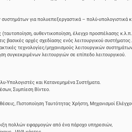
ών συστημάτων για πολυεπεξεργαστικά – πολύ-υπολογιστικά κ
 (ταυτοποίηση, αυθεντικοποίηση, έλεγχο προσπέλασης κ.λ.π.
τις βασικές αρχές σχεδίασης ενός λειτουργικού συστήματος.
λλακτικές τεχνολογίες/μηχανισμούς λειτουργικών συστημάτων
ίηση συγκεκριμένων λειτουργιών σε επίπεδο λειτουργικού.
ολυ-Υπολογιστές και Κατανεμημένα Συστήματα.
σων, Συμπίεση Βίντεο.
θέσεις, Πιστοποίηση Ταυτότητας Χρήστη, Μηχανισμοί Ελέγχο
ριξη πολλών εφαρμογών από ένα πάροχο υπηρεσιών,
χους, JAVA κάρτες.