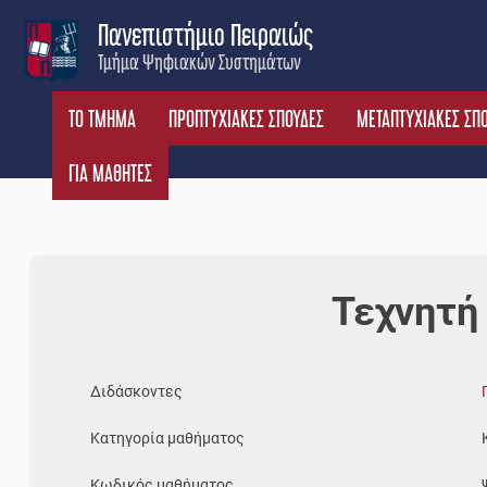
Skip
Πανεπιστήμιο Πειραιώς
to
Τμήμα Ψηφιακών Συστημάτων
content
ΤΟ ΤΜΗΜΑ
ΠΡΟΠΤΥΧΙΑΚΕΣ ΣΠΟΥΔΕΣ
ΜΕΤΑΠΤΥΧΙΑΚΕΣ ΣΠ
ΓΙΑ ΜΑΘΗΤΕΣ
Τεχνητή
Διδάσκοντες
Κατηγορία μαθήματος
Κωδικός μαθήματος