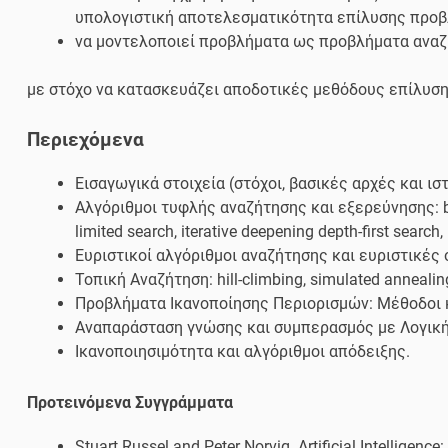
υπολογιστική αποτελεσματικότητα επίλυσης προ
να μοντελοποιεί προβλήματα ως προβλήματα αναζή
με στόχο να κατασκευάζει αποδοτικές μεθόδους επίλυσ
Περιεχόμενα­
Εισαγωγικά στοιχεία (στόχοι, βασικές αρχές και ι
Αλγόριθμοι τυφλής αναζήτησης και εξερεύνησης: bread
limited search, iterative deepening depth-first search, 
Ευριστικοί αλγόριθμοι αναζήτησης και ευριστικές συ
Τοπική Αναζήτηση: hill-climbing, simulated annealin
Προβλήματα Ικανοποίησης Περιορισμών: Μέθοδοι κ
Αναπαράσταση γνώσης και συμπερασμός με Λογική
Ικανοποιησιμότητα και αλγόριθμοι απόδειξης.
Προτεινόμενα Συγγράμματα
Stuart Russel and Peter Norvig. Artificial Intelligenc­